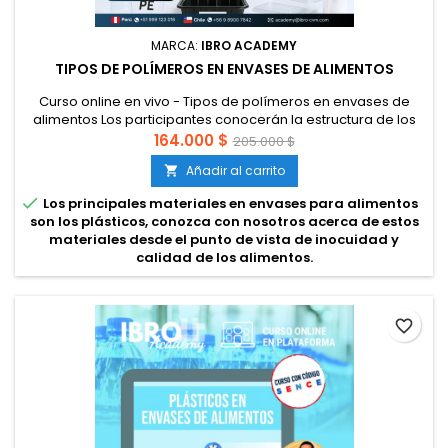
MARCA:
IBRO ACADEMY
TIPOS DE POLÍMEROS EN ENVASES DE ALIMENTOS
Curso online en vivo - Tipos de polímeros en envases de
alimentos Los participantes conocerán la estructura de los
polímeros que se usan en envases de alimentos,
164.000 $
205.000 $
considerando requisitos legales, requisitos de normas GFSI y
Añadir al carrito

los riesgos hacia los alimentos. Se revisará la química
básica, propiedades y forma de uso de los materiales

Los principales materiales en envases para alimentos
plásticos, desde la...
son los plásticos, conozca con nosotros acerca de estos
materiales desde el punto de vista de inocuidad y
calidad de los alimentos.
favorite_border