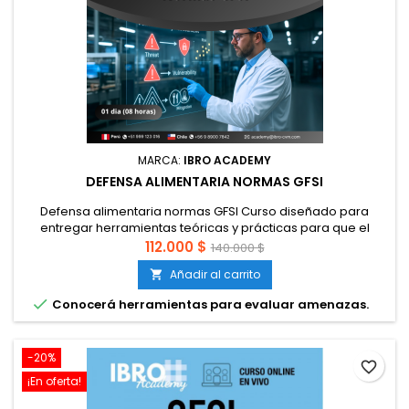
MARCA:
IBRO ACADEMY
DEFENSA ALIMENTARIA NORMAS GFSI
Defensa alimentaria normas GFSI Curso diseñado para
entregar herramientas teóricas y prácticas para que el
participante pueda identificar y desarrollar herramientas de
112.000 $
140.000 $
evaluación de vulnerabilidades de contaminación
Añadir al carrito

intencional. Código SENCE: 1238060398 (Chile). Link
SENCE: https://eligemejor.sence.cl/BuscarCursoNuevo/DetalleC

Conocerá herramientas para evaluar amenazas.
curso=1238060398...
-20%
favorite_border
¡En oferta!