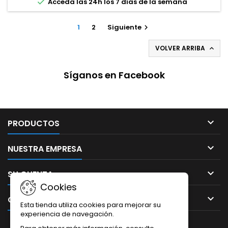

Acceda las 24h los 7 días de la semana
1
2
Siguiente

VOLVER ARRIBA

Síganos en Facebook

PRODUCTOS

NUESTRA EMPRESA

SU CUENTA
Cookies

CONTACTO
Esta tienda utiliza cookies para mejorar su
experiencia de navegación.
BOLETÍN