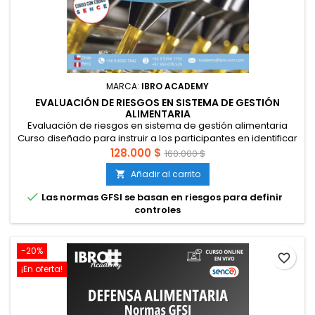
MARCA:
IBRO ACADEMY
EVALUACIÓN DE RIESGOS EN SISTEMA DE GESTIÓN
ALIMENTARIA
Evaluación de riesgos en sistema de gestión alimentaria
Curso diseñado para instruir a los participantes en identificar
y evaluar riesgos de calidad, inocuidad y legalidad desde la
128.000 $
160.000 $
perspectiva de las normas GFSI: BRC, IFS, FSSC 22000. Esto
Añadir al carrito

permitirá implementar eficazmente un sistema de gestión
de la calidad e inocuidad alimentaria en establecimientos

Las normas GFSI se basan en riesgos para definir
que...
controles
-20%
favorite_border
¡En oferta!