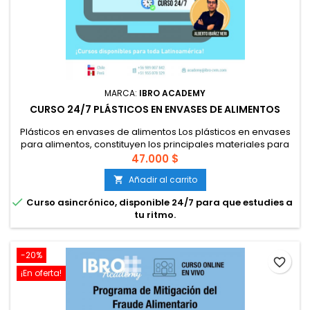
MARCA:
IBRO ACADEMY
CURSO 24/7 PLÁSTICOS EN ENVASES DE ALIMENTOS
Plásticos en envases de alimentos Los plásticos en envases
para alimentos, constituyen los principales materiales para
envases. El objetivo de este curso es conocer la estructura
47.000 $
de los polímeros que se usan en envases de alimentos,
Añadir al carrito

considerando requisitos legales, requisitos de normas GFSI y
los riesgos hacia los alimentos. Este curso se desarrolla...

Curso asincrónico, disponible 24/7 para que estudies a
tu ritmo.
-20%
favorite_border
¡En oferta!