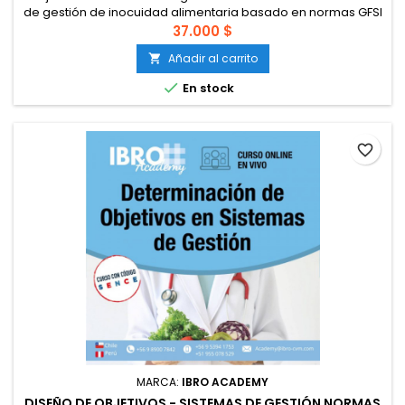
de gestión de inocuidad alimentaria basado en normas GFSI
debe definir políticas y objetivos para determinar la eficacia
37.000 $
de los sistemas de gestión. Se considera que se deben
Añadir al carrito

abarcar objetivos en 4 ámbitos. Calidad, inocuidad,
legalidad y autenticidad. El curso Objetivos en sistemas de

En stock
gestión...
favorite_border
MARCA:
IBRO ACADEMY
DISEÑO DE OBJETIVOS - SISTEMAS DE GESTIÓN NORMAS