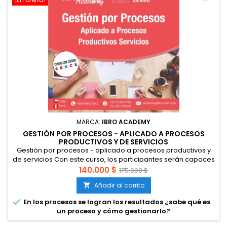
MARCA:
IBRO ACADEMY
GESTIÓN POR PROCESOS - APLICADO A PROCESOS
PRODUCTIVOS Y DE SERVICIOS
Gestión por procesos - aplicado a procesos productivos y
de servicios Con este curso, los participantes serán capaces
de identificar, describir procesos de sus organizaciones,
140.000 $
175.000 $
establecer variables de eficacia y eficiencia y definir
Añadir al carrito

objetivos e indicadores para la gestión de procesos. Los
participantes, al describir los procesos considerando sus

En los procesos se logran los resultados ¿sabe qué es
elementos,...
un proceso y cómo gestionarlo?