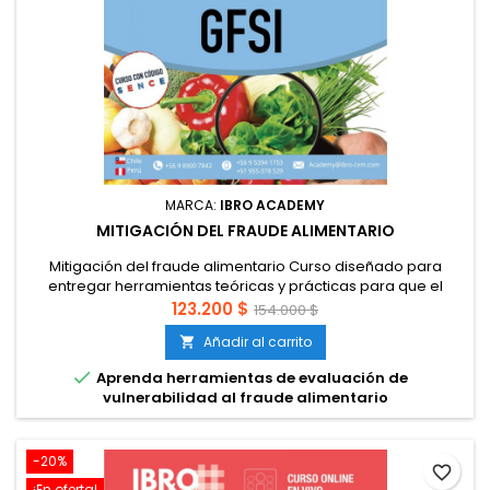
MARCA:
IBRO ACADEMY
MITIGACIÓN DEL FRAUDE ALIMENTARIO
Mitigación del fraude alimentario Curso diseñado para
entregar herramientas teóricas y prácticas para que el
participante pueda identificar y desarrollar herramientas de
123.200 $
154.000 $
evaluación de vulnerabilidades de materias primas y
Añadir al carrito

envases y definir planes de mitigación del fraude
alimentario. Aprenderá: Herramientas de escaneo del

Aprenda herramientas de evaluación de
horizonte y mapeo de cadena de...
vulnerabilidad al fraude alimentario
-20%
favorite_border
¡En oferta!