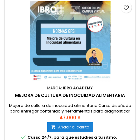
favorite_border
MARCA:
IBRO ACADEMY
MEJORA DE CULTURA DE INOCUIDAD ALIMENTARIA
Mejora de cultura de inocuidad alimentaria Curso diseñado
para entregar contenido y herramientas para diagnosticar
la cultura de calidad e inocuidad alimentaria en empresas,
47.000 $
con lo cual el participante podrá definir acciones de mejora
Añadir al carrito

de la cultura, supervisar las acciones definidas y medir la
eficacia de dichas e integrarlas a los diversos niveles de...

Curso 24/7, para que estudies a tu ritmo.