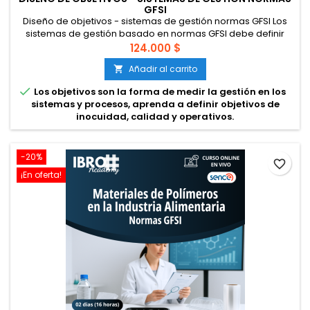
GFSI
Diseño de objetivos - sistemas de gestión normas GFSI Los
sistemas de gestión basado en normas GFSI debe definir
políticas y objetivos para determinar la eficacia de los
124.000 $
sistemas de gestión. Se considera que se deben abarcar
Añadir al carrito

objetivos en 4 ámbitos. Calidad, inocuidad, legalidad y
autenticidad. Estos objetivos se deben desplegar en los

Los objetivos son la forma de medir la gestión en los
diversos niveles de...
sistemas y procesos, aprenda a definir objetivos de
inocuidad, calidad y operativos.
-20%
favorite_border
¡En oferta!