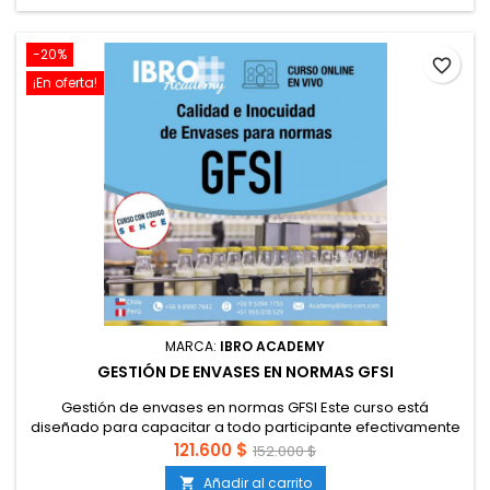
-20%
favorite_border
¡En oferta!
MARCA:
IBRO ACADEMY
GESTIÓN DE ENVASES EN NORMAS GFSI
Gestión de envases en normas GFSI Este curso está
diseñado para capacitar a todo participante efectivamente
en el enfoque integral de gestión de los materiales de
121.600 $
152.000 $
envasado en la cadena alimentaria; considerando que
Añadir al carrito

todas las normas GFSI establecen requisitos para controlar