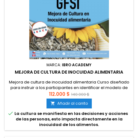
MARCA:
IBRO ACADEMY
MEJORA DE CULTURA DE INOCUIDAD ALIMENTARIA
Mejora de cultura de inocuidad alimentaria Curso diseñado
para instruir a los participantes en identificar el modelo de
cultura de inocuidad alimentaria, realizar diagnóstico,
112.000 $
140.000 $
diseñar un plan de mejora de cultura y definir la forma de
Añadir al carrito

medición de eficacia. Este curso recoge las mejores
prácticas a partir de la guía de cultura de inocuidad

La cultura se manifiesta en las decisiones y acciones
alimentaria de...
de las personas, esto impacta directamente en la
inocuidad de los alimentos.