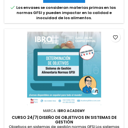
los envases y materiales de envasado. A través de cada

Los envases se consideran materias primas en las
módulo se revisará el...
normas GFSI y pueden impactar en la calidad e
inocuidad de los alimentos.
favorite_border
MARCA:
IBRO ACADEMY
CURSO 24/7| DISEÑO DE OBJETIVOS EN SISTEMAS DE
GESTIÓN
Objetivos en sistemas de gestión normas GFSI Los sistemas