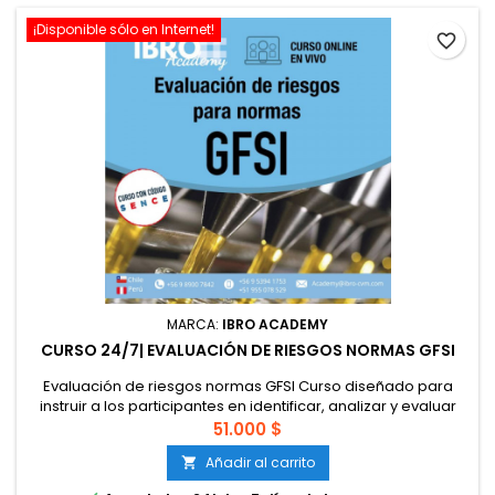
¡Disponible sólo en Internet!
favorite_border
MARCA:
IBRO ACADEMY
CURSO 24/7| EVALUACIÓN DE RIESGOS NORMAS GFSI
Evaluación de riesgos normas GFSI Curso diseñado para
instruir a los participantes en identificar, analizar y evaluar
peligros y riesgos de calidad, inocuidad y legalidad desde la
51.000 $
perspectiva de las normas GFSI: BRCGS, IFS, FSSC 22000. Esto
Añadir al carrito

permitirá implementar eficazmente un sistema de gestión
de la calidad e inocuidad alimentaria en establecimientos...