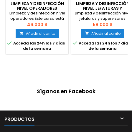
LIMPIEZA Y DESINFECCIÓN
LIMPIEZA Y DESINFECCIÓN
NIVEL OPERADORES
NIVEL JEFATURAS Y
SUPERVISORES
Limpieza y desinfección nivel
Limpieza y desinfección nivel
operadores Este curso está
jefaturas y supervisores
diseñado con herramientas y
Curso diseñado para
46.000 $
58.000 $
teoría para que el
entregar herramientas y
Añadir al carrito
Añadir al carrito


participante pueda aplicar
contenidos con el objetivo de
correctamente procesos de
enseñar al participante


Acceda las 24h los 7 días
Acceda las 24h los 7 días
limpieza y sanitización de
a planificar y aplicar
de la semana
de la semana
superficies. Está enfocado
procesos de limpieza y
específicamente a
desinfección enfocados
entidades que se encargan
específicamente a
de la producción de
establecimientos de
alimentos, procesos de
producción de alimentos.
suma importancia a la hora
Sabemos que estos
de validar nuestros...
procesos son esenciales a la
hora de autorizar la...
Síganos en Facebook

PRODUCTOS