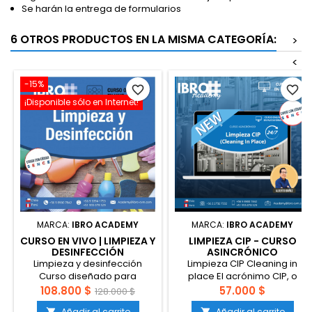
Se harán la entrega de formularios
6 OTROS PRODUCTOS EN LA MISMA CATEGORÍA:
>
<
-15%
favorite_border
favorite_border
¡Disponible sólo en Internet!
MARCA:
IBRO ACADEMY
MARCA:
IBRO ACADEMY
CURSO EN VIVO | LIMPIEZA Y
LIMPIEZA CIP - CURSO
DESINFECCIÓN
ASINCRÓNICO
Limpieza y desinfección
Limpieza CIP Cleaning in
Curso diseñado para
place El acrónimo CIP, o
entregar herramientas y
limpieza in situ, es un sistema
108.800 $
57.000 $
128.000 $
contenidos con el objetivo de
que limpia haciendo circular
Añadir al carrito
Añadir al carrito

