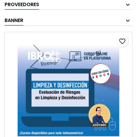
PROVEEDORES
BANNER
favorite_border