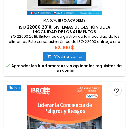
MARCA:
IBRO ACADEMY
ISO 22000:2018, SISTEMAS DE GESTIÓN DE LA
INOCUIDAD DE LOS ALIMENTOS
ISO 22000:2018, Sistemas de gestión de la inocuidad de los
alimentos Este curso asincrónico de ISO 22000 entrega una
comprensión práctica del Sistema de Gestión de Inocuidad
52.000 $
de los Alimentos (SGIA), ayudando al participante a
Añadir al carrito

interpretar los requisitos de la norma y aplicarlos en
procesos reales de la cadena alimentaria. A través de

Aprender los fundamentos y a aplicar los requisitos de
clases explicativas,...
ISO 22000
Nuevo
favorite_border