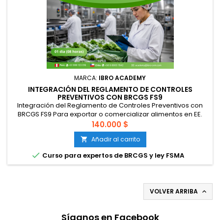
MARCA:
IBRO ACADEMY
INTEGRACIÓN DEL REGLAMENTO DE CONTROLES
PREVENTIVOS CON BRCGS FS9
Integración del Reglamento de Controles Preventivos con
BRCGS FS9 Para exportar o comercializar alimentos en EE.
UU., estar certificado bajo la norma BRCGS FS9 es una base
140.000 $
robusta, pero no exime del cumplimiento de la ley federal
Añadir al carrito

estadounidense (Reglamento de la FDA 21 CFR Parte 117). Este
curso capacita a los PCQIs para integrar ambas normativas

Curso para expertos de BRCGS y ley FSMA
bajo...
VOLVER ARRIBA

Síganos en Facebook