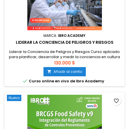
MARCA:
IBRO ACADEMY
LIDERAR LA CONCIENCIA DE PELIGROS Y RIESGOS
Liderar la Conciencia de Peligros y Riesgos Curso aplicado
para planificar, desarrollar y medir la conciencia en cultura
de inocuidad Los sistemas de gestión de inocuidad
130.000 $
alimentaria no fallan solo por ausencia de procedimientos.
Añadir al carrito

Muchas veces fallan porque las personas no reconocen a
tiempo los peligros, no comprenden suficientemente el

Curso online en vivo de Ibro Academy
riesgo o no...
Nuevo
favorite_border