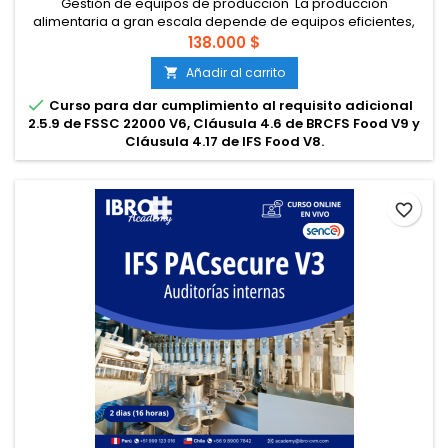
Gestión de equipos de producción La producción
alimentaria a gran escala depende de equipos eficientes,
desde herramientas simples hasta maquinaria compleja. La
138.000 $
calidad e inocuidad del producto se ve directamente
Añadir al carrito

afectada por la idoneidad de estos equipos, ya que
superficies inapropiadas pueden contaminarlos. Normativas

Curso para dar cumplimiento al requisito adicional
como BRCGS Food, IFS Food y FSSC...
2.5.9 de FSSC 22000 V6, Cláusula 4.6 de BRCFS Food V9 y
Cláusula 4.17 de IFS Food V8.
favorite_border