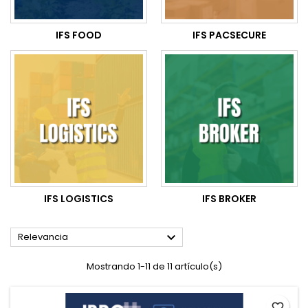
IFS FOOD
IFS PACSECURE
IFS LOGISTICS
IFS BROKER

Relevancia
Mostrando 1-11 de 11 artículo(s)
favorite_border