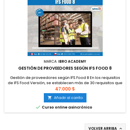
MARCA:
IBRO ACADEMY
GESTIÓN DE PROVEEDORES SEGÚN IFS FOOD 8
Gestión de proveedores según IFS Food 8 En los requisitos
de IFS Food Versión, se establecen más de 30 requisitos que
se relacionan con materias primas, servicios o procesos
47.000 $
subcontratados. Con este curso usted tendrá 3 resultados:
Añadir al carrito

Resultado 1: Comprender los requisitos relacionados a
materias primas y proveedores de IFS Food Versión 8.

Curso online asincrónico
Resultado 2:...
VOLVER ARRIBA
