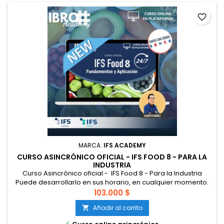
favorite_border
MARCA:
IFS ACADEMY
CURSO ASINCRÓNICO OFICIAL - IFS FOOD 8 - PARA LA
INDUSTRIA
Curso Asincrónico oficial - IFS Food 8 - Para la Industria
Puede desarrollarlo en sus horario, en cualquier momento.
Dispone de hasta 1 mes para completarlo. Al finalizar puede
103.000 $
asistir a un taller para completar el entrenamiento. Acceda
Añadir al carrito

en cualquier momento, usted pone sus horarios. Curso
diseñado con elementos interactivos para comprender y
