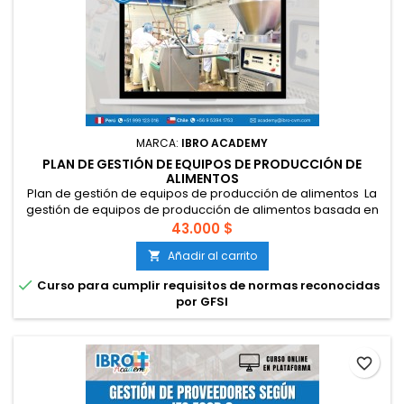
MARCA:
IBRO ACADEMY
PLAN DE GESTIÓN DE EQUIPOS DE PRODUCCIÓN DE
ALIMENTOS
Plan de gestión de equipos de producción de alimentos La
gestión de equipos de producción de alimentos basada en
el riesgo y en los principios de diseño higiénico es crucial
43.000 $
para garantizar la inocuidad alimentaria y cumplir con
Añadir al carrito

regulaciones sanitarias. Este enfoque permite identificar,
evaluar y controlar peligros potenciales a lo largo de la

Curso para cumplir requisitos de normas reconocidas
cadena de...
por GFSI
favorite_border