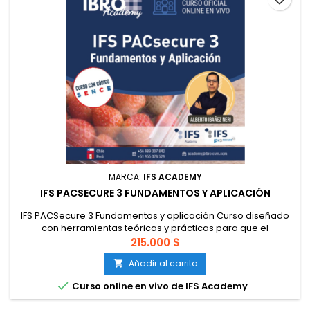
MARCA:
IFS ACADEMY
IFS PACSECURE 3 FUNDAMENTOS Y APLICACIÓN
IFS PACSecure 3 Fundamentos y aplicación Curso diseñado
con herramientas teóricas y prácticas para que el
participante sea capaz de identificar y aplicar los requisitos
215.000 $
de la norma IFS PACsecure Nueva Versión 3 en la producción
Añadir al carrito

de empaque y materiales de empaque para alimentos y
otros usos, ya sea de contacto directo o indirecto. Todo esto

Curso online en vivo de IFS Academy
bajo un sistema...