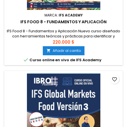
MARCA:
IFS ACADEMY
IFS FOOD 8 - FUNDAMENTOS Y APLICACIÓN
IFS Food 8 - Fundamentos y Aplicación Nuevo curso diseñado
con herramientas teóricas y prácticas para identificar y
aplicar los requisitos de la nueva versión de la Norma IFS
220.000 $
Food 8, la más reciente de las normas IFS, en la producción
Añadir al carrito

de alimentos bajo un sistema de calidad e inocuidad con
orientación preventiva basado en los peligros y riesgos de

Curso online en vivo de IFS Academy
la...
favorite_border