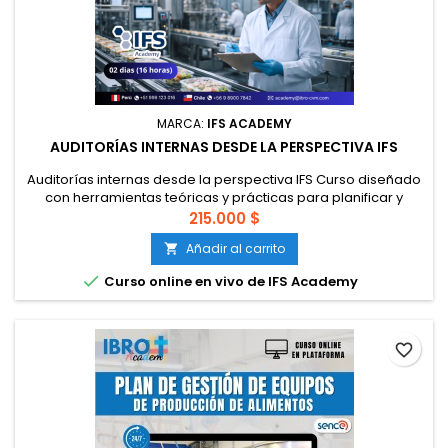
MARCA:
IFS ACADEMY
AUDITORÍAS INTERNAS DESDE LA PERSPECTIVA IFS
Auditorías internas desde la perspectiva IFS Curso diseñado
con herramientas teóricas y prácticas para planificar y
realizar auditorías internas y a proveedores en el sistema de
215.000 $
gestión bajo la norma IFS. Al finalizar el curso, el participante
Añadir al carrito

podrá aplicar protocolos de auditorías de las normas IFS y
podrá usar las herramientas que dispone IFS para...

Curso online en vivo de IFS Academy
favorite_border