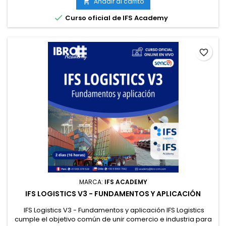
Añadir al carrito

los requisitos de calidad y seguridad del producto. Brókeres,
agentes e importadores deben a su vez supervisar el

Curso oficial de IFS Academy
cumplimiento...
favorite_border
MARCA:
IFS ACADEMY
IFS LOGISTICS V3 - FUNDAMENTOS Y APLICACIÓN
IFS Logistics V3 - Fundamentos y aplicación IFS Logistics
cumple el objetivo común de unir comercio e industria para