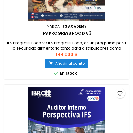
MARCA:
IFS ACADEMY
IFS PROGRESS FOOD V3
IFS Progress Food V3 IFS Progress Food, es un programa para
la seguridad alimentaria tanto para distribuidores como
para la industria alimentaria, basada en el marco
198.000 $
comparativo de GFSI. Es una herramienta para empresas
Añadir al carrito

pequeñas o menos desarrolladas en seguridad alimentaria,
para establecer un sistema de gestión paso a paso en un

En stock
periodo de tiempo...
favorite_border