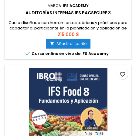
MARCA:
IFS ACADEMY
AUDITORÍAS INTERNAS IFS PACSECURE 3
Curso diseñado con herramientas teóricas y prácticas para
capacitar al participante en la planificación y aplicación de
auditorías internas y a proveedores en el sistema de gestión
215.000 $
bajo la norma IFS PACsecure V3. A través de los módulos, el
Añadir al carrito

participante será capaz de aplicar el protocolo de
auditorías de la norma IFS PACsecure correctamente,

Curso online en vivo de IFS Academy
pudiendo usar...
favorite_border