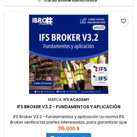
Curso online asincrónico
aplicar...
favorite_border
MARCA:
IFS ACADEMY
IFS BROKER V3.2 - FUNDAMENTOS Y APLICACIÓN
IFS Broker V3.2 - Fundamentos y aplicación La norma IFS
Broker verifica las partes interesadas, para garantizar que
se han implementado las medidas adecuadas al servicio
215.000 $
ofrecido, y que los proveedores operan en consonancia con