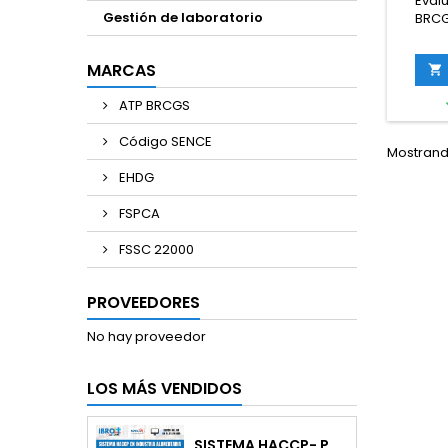
Eval
Gestión de laboratorio
BRCG
d
pr
MARCAS

exhaust
ATP BRCGS
de ries
los Est
Código SENCE
BRCG
Mostrando
herra
EHDG
para
modelo
FSPCA
riesg
enfoque
FSSC 22000
están
cur
PROVEEDORES
No hay proveedor
LOS MÁS VENDIDOS
SISTEMA HACCP- PGHA CODEX ALIMENTARIUS 2020 Y 2022