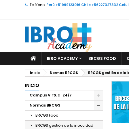
Teléfono:
Perú +51999123016 Chile +56227327332 Celu
M
(
C
I
add_circle_outline
((
De
No
IBRO ACADEMY
BRCGS FOOD
Inicio
Normas BRCGS
BRCGS gestión de la 
INICIO
Campus Virtual 24/7
Normas BRCGS
BRCGS Food
BRCGS gestión de la inocuidad