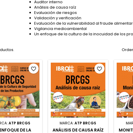
Auditor interno
Análisis de causa raíz
Evaluación de riesgos
Validación y verificación
Evaluación de la vulnerabilidad al fraude alimentar
Vigilancia medioambiental
Un enfoque de la cultura de la inocuidad de los pr
oductos.
Orden
favorite_border
favorite_border
RCA:
ATP BRCGS
MARCA:
ATP BRCGS
MA
ENFOQUE DE LA
ANÁLISIS DE CAUSA RAÍZ
MONIT