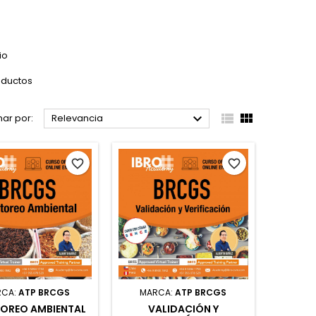
io
oductos



ar por:
Relevancia
favorite_border
favorite_border
RCA:
ATP BRCGS
MARCA:
ATP BRCGS
OREO AMBIENTAL
VALIDACIÓN Y