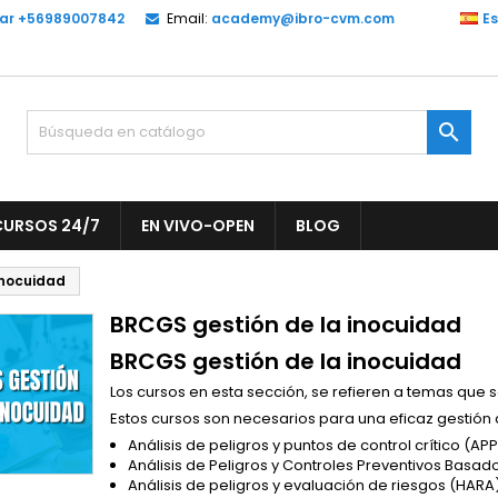
lar +56989007842
Email:
academy@ibro-cvm.com
E
y wishlists
(modalTitle))
rear lista de deseos
niciar sesión
Create new list
confirmMessage))
be iniciar sesión para guardar productos en su lista de deseos.

mbre de la lista de deseos
((cancelText))
Cancelar
((modalDeleteText)
Iniciar sesió
CURSOS 24/7
EN VIVO-OPEN
BLOG
Cancelar
Crear lista de deseo
inocuidad
BRCGS gestión de la inocuidad
BRCGS gestión de la inocuidad
Los cursos en esta sección, se refieren a temas que 
Estos cursos son necesarios para una eficaz gestión 
Análisis de peligros y puntos de control crítico (A
Análisis de Peligros y Controles Preventivos Basad
Análisis de peligros y evaluación de riesgos (HARA