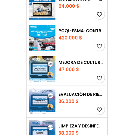
64.000 $
favorite_border
PCQI-FSMA: CONTROLES PREVENTIVOS BASADOS EN EL RIESGO
420.000 $
favorite_border
MEJORA DE CULTURA DE INOCUIDAD ALIMENTARIA
47.000 $
favorite_border
EVALUACIÓN DE RIESGOS ENFOQUE LIMPIEZA
36.000 $
favorite_border
LIMPIEZA Y DESINFECCIÓN NIVEL JEFATURAS Y SUPERVISORES
58.000 $