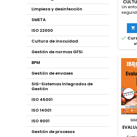
CULTU
DE 
Un enfo
Limpieza y desinfección
segurid
Curso 
SMETA
enfoqu

se
ISO 22000
produ

Curs
diseñad
Cultura de inocuidad
v
partici
el mo
Gestión de normas GFSI
inoc
real
BPM
diseña
de cult
Gestión de envases
de med
SIG-Sistemas Integrados de
Gestión
ISO 45001
ISO 14001
MA
ISO 9001
EVALU
Gestión de procesos