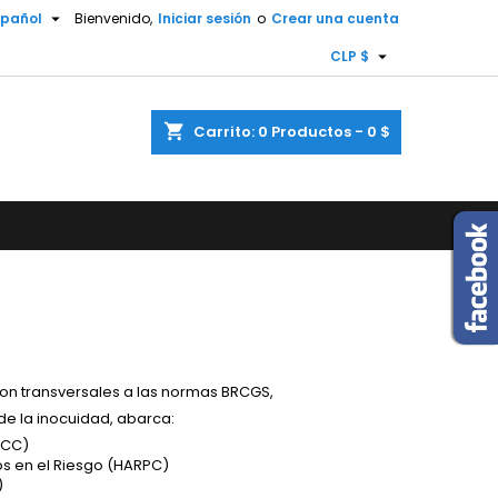

spañol
Bienvenido,
Iniciar sesión
o
Crear una cuenta
×
×
×
×

CLP $
shopping_cart
Carrito:
0
Productos - 0 $
)
n
s
son transversales a las normas BRCGS,
de la inocuidad, abarca:
PPCC)
os en el Riesgo (HARPC)
)