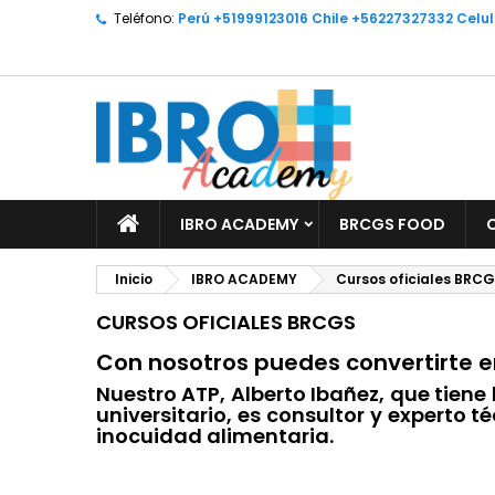
Teléfono:
Perú +51999123016 Chile +56227327332 Celu
M
(
C
I
add_circle_outline
((
De
No
IBRO ACADEMY
BRCGS FOOD
Inicio
IBRO ACADEMY
Cursos oficiales BRC
CURSOS OFICIALES BRCGS
Con nosotros puedes convertirte en
Nuestro ATP, Alberto Ibañez, que tiene
universitario, es consultor y experto t
inocuidad alimentaria.