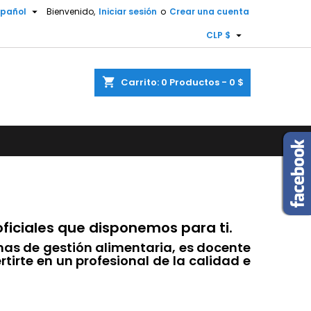

spañol
Bienvenido,
Iniciar sesión
o
Crear una cuenta
×
×
×
×

CLP $
shopping_cart
Carrito:
0
Productos - 0 $
)
n
s
ficiales que disponemos para ti.
rmas de gestión alimentaria, es docente
rtirte en un profesional de la calidad e