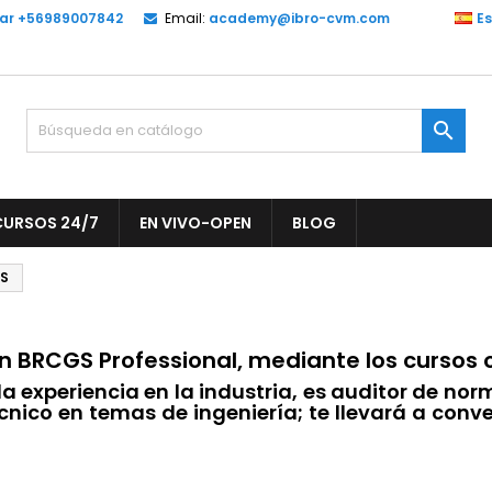
lar +56989007842
Email:
academy@ibro-cvm.com
E
y wishlists
(modalTitle))
rear lista de deseos
niciar sesión
Create new list
confirmMessage))
be iniciar sesión para guardar productos en su lista de deseos.

mbre de la lista de deseos
((cancelText))
Cancelar
((modalDeleteText)
Iniciar sesió
CURSOS 24/7
EN VIVO-OPEN
BLOG
Cancelar
Crear lista de deseo
GS
 BRCGS Professional, mediante los cursos o
 la experiencia en la industria, es auditor de no
écnico en temas de ingeniería; te llevará a conve