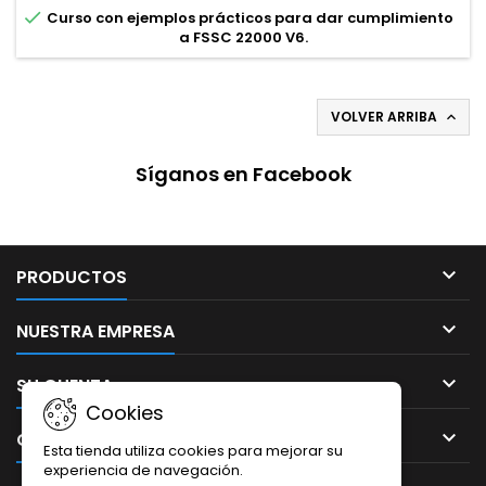
de alimentos. Al finalizar todos los módulos, los participantes

Curso con ejemplos prácticos para dar cumplimiento
serán...
a FSSC 22000 V6.
VOLVER ARRIBA

Síganos en Facebook

PRODUCTOS

NUESTRA EMPRESA

SU CUENTA
Cookies

CONTACTO
Esta tienda utiliza cookies para mejorar su
experiencia de navegación.