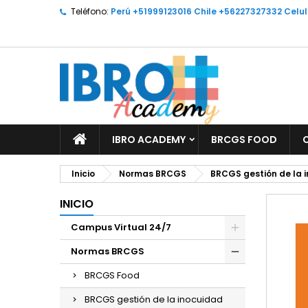
Teléfono:
Perú +51999123016 Chile +56227327332 Celu
M
C
I
add_circle_outline
De
No
IBRO ACADEMY
BRCGS FOOD
Inicio
Normas BRCGS
BRCGS gestión de la 
INICIO
Campus Virtual 24/7
Normas BRCGS
BRCGS Food
BRCGS gestión de la inocuidad