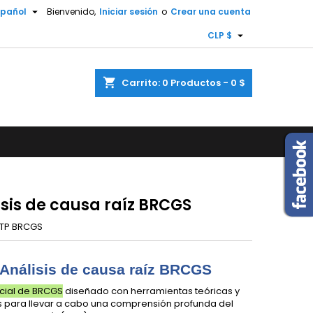

spañol
Bienvenido,
Iniciar sesión
o
Crear una cuenta
×
×
×

CLP $
shopping_cart
Carrito:
0
Productos - 0 $
n
s
isis de causa raíz BRCGS
TP BRCGS
Análisis de causa raíz BRCGS
icial de BRCGS
diseñado con herramientas teóricas y
s para llevar a cabo una comprensión profunda del