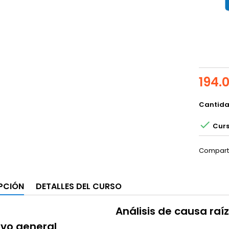
194.
Cantid

Curs
Compart
PCIÓN
DETALLES DEL CURSO
Análisis de causa raí
ivo general