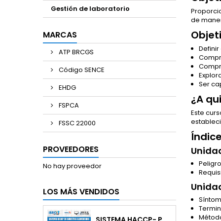
Gestión de laboratorio
Proporcio
de maner
Objet
MARCAS
Definir
ATP BRCGS
Compre
Compre
Código SENCE
Explor
Ser ca
EHDG
¿A qu
FSPCA
Este curs
estableci
FSSC 22000
Índic
PROVEEDORES
Unidad
Peligr
No hay proveedor
Requis
Unidad
LOS MÁS VENDIDOS
Síntom
Termin
Método
SISTEMA HACCP- PGHA CODEX ALIMENTARIUS 2020 Y 2022