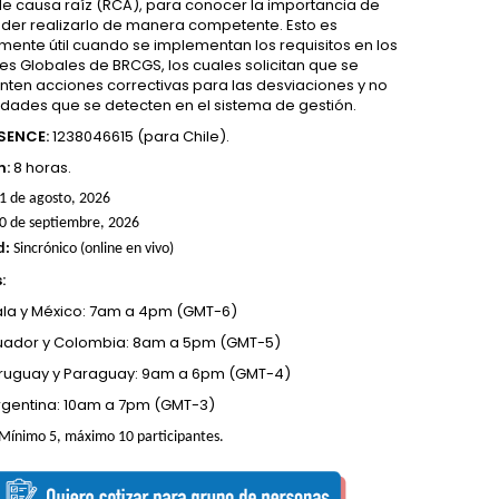
 de causa raíz (RCA), para conocer la importancia de
oder realizarlo de manera competente. Esto es
mente útil cuando se implementan los requisitos en los
es Globales de BRCGS, los cuales solicitan que se
ten acciones correctivas para las desviaciones y no
dades que se detecten en el sistema de gestión.
SENCE:
1238046615 (para Chile).
n:
8 horas.
1 de agosto, 2026
0 de septiembre, 2026
d:
Sincrónico (online en vivo)
:
a y México: 7am a 4pm (GMT-6)
uador y Colombia: 8am a 5pm (GMT-5)
 Uruguay y Paraguay: 9am a 6pm (GMT-4)
Argentina: 10am a 7pm (GMT-3)
Mínimo 5, máximo
10 participantes.