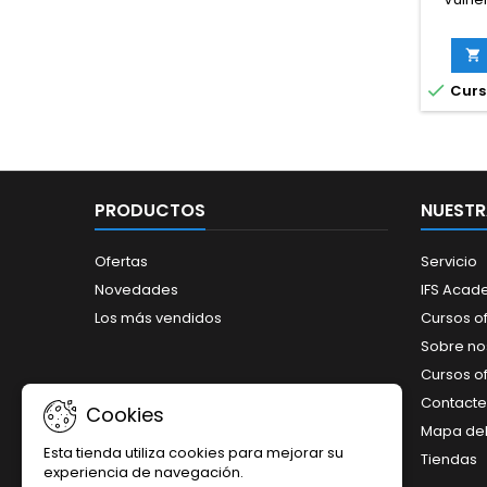
Alimen
un día 

pa
compre

Curso
la
vuln
fraud
permit
para i
me
PRODUCTOS
NUESTR
asociad
prima
sumi
Ofertas
Servicio
Novedades
IFS Aca
Los más vendidos
Cursos o
Sobre no
Cursos of
Contacte
Cookies
Mapa del 
Esta tienda utiliza cookies para mejorar su
Tiendas
experiencia de navegación.