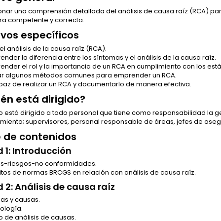
nar una comprensión detallada del análisis de causa raíz (RCA) par
a competente y correcta.
ivos específicos
 el análisis de la causa raíz (RCA).
nder la diferencia entre los síntomas y el análisis de la causa raíz.
nder el rol y la importancia de un RCA en cumplimiento con los est
ar algunos métodos comunes para emprender un RCA.
paz de realizar un RCA y documentarlo de manera efectiva.
ién está dirigido?
o está dirigido a todo personal que tiene como responsabilidad la 
miento; supervisores, personal responsable de áreas, jefes de asegu
e de contenidos
 1: Introducción
os-riesgos-no conformidades.
itos de normas BRCGS en relación con análisis de causa raíz.
 2: Análisis de causa raíz
as y causas.
ología.
 de análisis de causas.