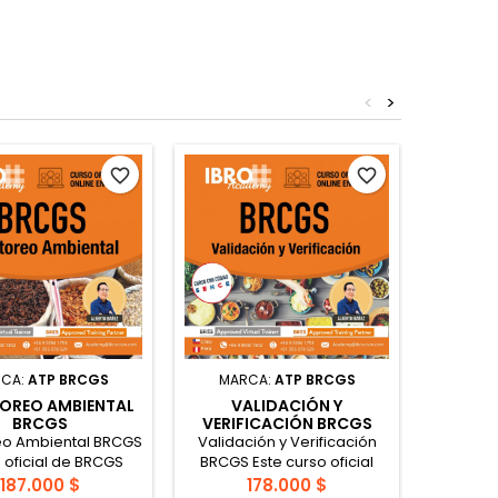
<
>
favorite_border
favorite_border
CA:
ATP BRCGS
MARCA:
ATP BRCGS
MAR
OREO AMBIENTAL
VALIDACIÓN Y
HACCP
BRCGS
VERIFICACIÓN BRCGS
eo Ambiental BRCGS
Validación y Verificación
HACCP p
 oficial de BRCGS
BRCGS Este curso oficial
Las n
o para desarrollar
proporciona a
basan p
187.000 $
178.000 $