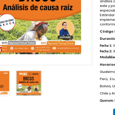
análisis
este y p
especial
Estándar
implemen
conformi
Código 
Duració
Fecha 1:
3
Fecha 2:
3
Modalida
Horarios
Guatemal
Perú, Ec
Bolivia,
Chile y 
Quorum: