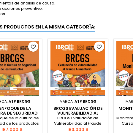
ientas de análisis de causa.
e acciones preventivo.
ios.
S PRODUCTOS EN LA MISMA CATEGORÍA:
favorite_border
favorite_border
RCA:
ATP BRCGS
MARCA:
ATP BRCGS
MAR
ENFOQUE DE LA
BRCGS EVALUACIÓN DE
MONIT
RA DE SEGURIDAD
VULNERABILIDAD AL
LOS PRODUCTOS
FRAUDE ALIMENTARIO
que de la cultura de
BRCGS Evaluación de
Monitor
ad de los productos
Vulnerabilidad al Fraude
Curso
oficial de BRCGS: Un
Alimentario Este curso de
diseñad
187.000 $
183.000 $