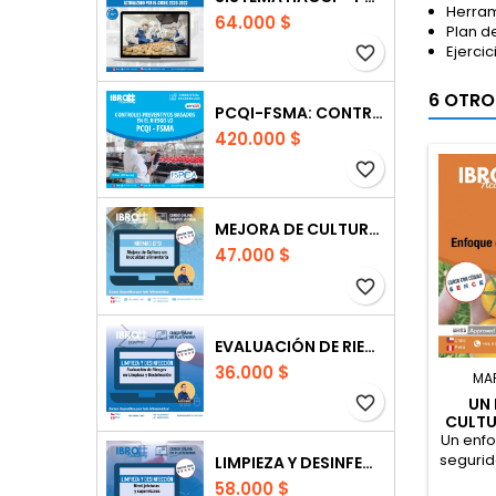
Herram
64.000 $
Plan d
Ejercic
favorite_border
6 OTRO
PCQI-FSMA: CONTROLES PREVENTIVOS BASADOS EN EL RIESGO
420.000 $
favorite_border
MEJORA DE CULTURA DE INOCUIDAD ALIMENTARIA
47.000 $
favorite_border
EVALUACIÓN DE RIESGOS ENFOQUE LIMPIEZA
36.000 $
MA
favorite_border
UN 
CULTU
DE 
Un enfo
segurid
LIMPIEZA Y DESINFECCIÓN NIVEL JEFATURAS Y SUPERVISORES
Curso 
58.000 $