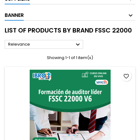
BANNER
LIST OF PRODUCTS BY BRAND FSSC 22000

Relevance
Showing 1-1 of 1 item(s)
favorite_border