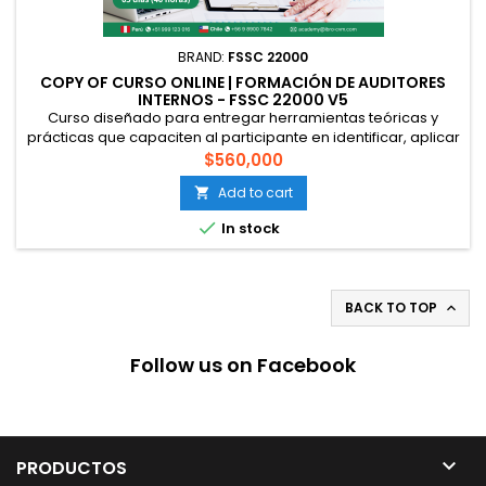
BRAND:
FSSC 22000
COPY OF CURSO ONLINE | FORMACIÓN DE AUDITORES
INTERNOS - FSSC 22000 V5
Curso diseñado para entregar herramientas teóricas y
prácticas que capaciten al participante en identificar, aplicar
y evaluar mediante auditorías los principios, fundamentos y
$560,000
requisitos de la norma FSSC 22000 V5 en los procesos de
Add to cart

producción de alimentos. Al finalizar todos los módulos, los
participantes serán capaces de programar, planificar y...

In stock
BACK TO TOP

Follow us on Facebook

PRODUCTOS