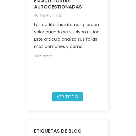
EN AUDITORÍAS
EXPOALIME
AUTOGESTIONADAS
CULTURA,
LIDERAZGO
959 visitas
INOCUIDAD
Las auditorías internas pierden
1126 visita
valor cuando se vuelven rutina.
Del 24 al 26
Este artículo analiza sus fallas
estuvimos 
más comunes y cómo...
expositores
Ver mas
2025 en Lima,
Ver mas
VER TODO
ETIQUETAS DE BLOG