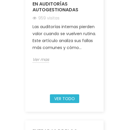
EN AUDITORÍAS
EXPOALIME
AUTOGESTIONADAS
CULTURA,
LIDERAZGO
959 visitas
INOCUIDAD
Las auditorías internas pierden
1126 visita
valor cuando se vuelven rutina.
Del 24 al 26
Este artículo analiza sus fallas
estuvimos 
más comunes y cómo...
expositores
2025 en Lima,
Ver mas
Ver mas
VER TODO