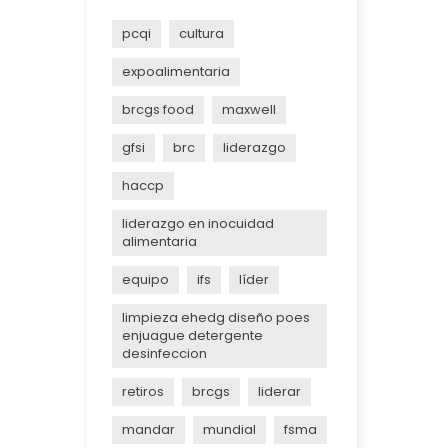
pcqi
cultura
expoalimentaria
brcgs food
maxwell
gfsi
brc
liderazgo
haccp
liderazgo en inocuidad
alimentaria
equipo
ifs
líder
limpieza ehedg diseño poes
enjuague detergente
desinfeccion
retiros
brcgs
liderar
mandar
mundial
fsma