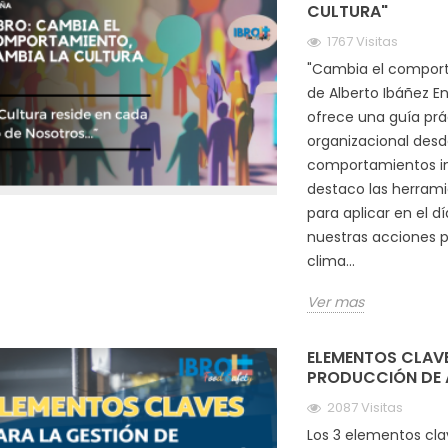
CULTURA"
1767 Visitas
"Cambia el comporta
de Alberto Ibáñez En
ofrece una guía prá
organizacional desd
comportamientos ind
destaco las herrami
para aplicar en el 
nuestras acciones p
clima...
Ver mas
ELEMENTOS CLAVE
PRODUCCIÓN DE 
2087 Visitas
Los 3 elementos cla