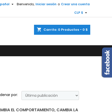

spañol
Bienvenido,
Iniciar sesión
o
Crear una cuenta
×
×
×
×

CLP $
shopping_cart
Carrito:
0
Productos - 0 $
)
n
s
denar por:
AMBIA EL COMPORTAMIENTO, CAMBIA LA