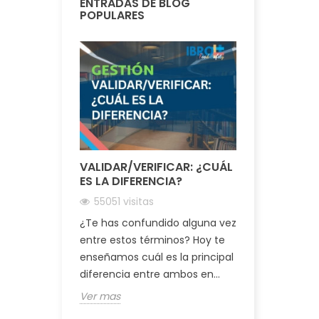
ENTRADAS DE BLOG
POPULARES
VALIDAR/VERIFICAR: ¿CUÁL
BREVE HIS
ES LA DIFERENCIA?
SISTEMA 
55051 visitas
22710 visi
¿Te has confundido alguna vez
¿Qué es el
entre estos términos? Hoy te
nació?
enseñamos cuál es la principal
Ver mas
diferencia entre ambos en...
Ver mas