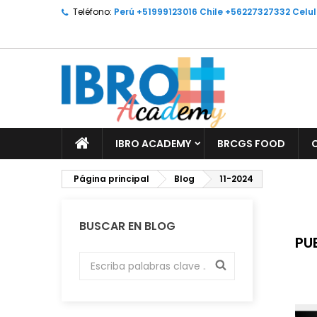
Teléfono:
Perú +51999123016 Chile +56227327332 Celu
M
(
C
I
add_circle_outline
((
De
No
IBRO ACADEMY
BRCGS FOOD
Página principal
Blog
11-2024
BUSCAR EN BLOG
PU