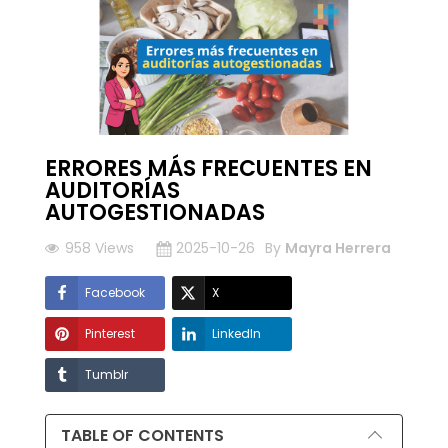
ERRORES MÁS FRECUENTES EN
AUDITORÍAS
AUTOGESTIONADAS
958 Views
2025-10-26
By
Mayra Herrera
Facebook
X
Pinterest
LinkedIn
Tumblr
TABLE OF CONTENTS