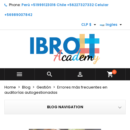
Phone:
Perú +51999123016 Chile +56227327332 Celular
×
×
×
×
My wishlists
((modalTitle))
Create wishlist
Sign in
+56989007842


CLP $
Ingles
Create new list
add_circle_outline
((confirmMessage))
You need to be logged in to save products in your
Wishlist name
wishlist.
((cancelText))
Cancel
((modalDeleteText))
Cancel
Sign in
Create wishlist
0



shopping_cart
Home
Blog
Gestión
Errores más frecuentes en
auditorías autogestionadas
BLOG NAVIGATION