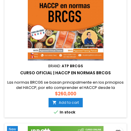
BRAND:
ATP BRCGS
CURSO OFICIAL | HACCP EN NORMAS BRCGS
Las normas BRCGS se basan principalmente en los principios
del HACCP, por ello comprender el HACCP desde la
perspectiva de las normas es fundamental para una
$260,000
adecuada implementación dentro de la gestión bajo
Add to cart

estándares BRCGS. Código SENCE: En proceso (Solo Chile).
Duración: 16 horas Fechas: Próximamente. Descarga el

In stock
brochure de curso
New