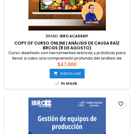
BRAND:
IBRO ACADEMY
COPY OF CURSO ONLINE | ANÁLISIS DE CAUSA RAÍZ
BRCGS (8 DE AGOSTO)
Curso diseñado con herramientas teóricas y prácticas para
llevar a cabo una comprensión profunda del análisis de
causa raíz (RCA), para conocer la importancia de este y
$47,000
poder realizarlo de manera competente. Esto es
Add to cart

especialmente útil cuando se implementan los requisitos en
los Estándares Globales de BRCGS, los cuales solicitan que

In stock
se implementen acciones...
favorite_border