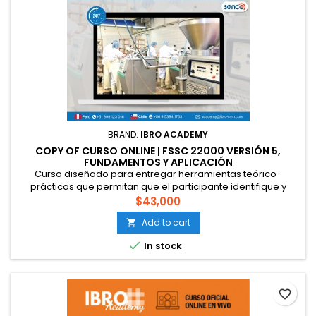
BRAND:
IBRO ACADEMY
COPY OF CURSO ONLINE | FSSC 22000 VERSIÓN 5,
FUNDAMENTOS Y APLICACIÓN
Curso diseñado para entregar herramientas teórico-
prácticas que permitan que el participante identifique y
aplique los requisitos de la norma FSSC 22000 versión 4 en la
$43,000
producción de alimentos. Esto bajo un sistema de calidad e
Add to cart

inocuidad con orientación preventiva basado en los peligros
y riesgos de la calidad e inocuidad alimentaria y fraude

In stock
alimentario,...
favorite_border