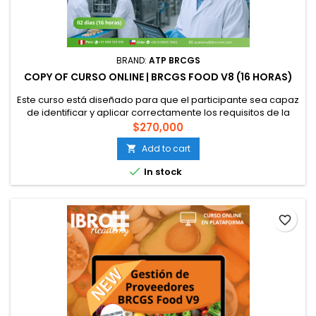
BRAND:
ATP BRCGS
COPY OF CURSO ONLINE | BRCGS FOOD V8 (16 HORAS)
Este curso está diseñado para que el participante sea capaz
de identificar y aplicar correctamente los requisitos de la
norma BRCGS Food Versión 8 en la producción de alimentos,
$270,000
todo esto bajo un sistema de calidad e inocuidad con
Add to cart

orientación preventiva, basado en los peligros y riesgos de
calidad e inocuidad alimentaria, fraude alimentario con

In stock
enfoque...
favorite_border