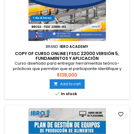
BRAND:
IBRO ACADEMY
COPY OF CURSO ONLINE | FSSC 22000 VERSIÓN 5,
FUNDAMENTOS Y APLICACIÓN
Curso diseñado para entregar herramientas teórico-
prácticas que permitan que el participante identifique y
aplique los requisitos de la norma FSSC 22000 versión 4 en la
$138,000
producción de alimentos. Esto bajo un sistema de calidad e
Add to cart

inocuidad con orientación preventiva basado en los peligros
y riesgos de la calidad e inocuidad alimentaria y fraude

In stock
alimentario,...
favorite_border