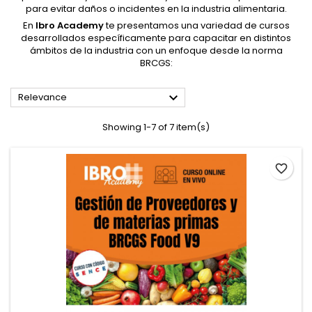
para evitar daños o incidentes en la industria alimentaria.
En
Ibro Academy
te presentamos una variedad de cursos
desarrollados específicamente para capacitar en distintos
ámbitos de la industria con un enfoque desde la norma
BRCGS:

Relevance
Showing 1-7 of 7 item(s)
favorite_border