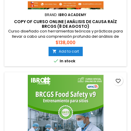
BRAND:
IBRO ACADEMY
COPY OF CURSO ONLINE | ANÁLISIS DE CAUSA RAÍZ
BRCGS (8 DE AGOSTO)
Curso diseñado con herramientas teóricas y prácticas para
llevar a cabo una comprensión profunda del análisis de
causa raíz (RCA), para conocer la importancia de este y
$138,000
poder realizarlo de manera competente. Esto es
Add to cart

especialmente útil cuando se implementan los requisitos en
los Estándares Globales de BRCGS, los cuales solicitan que

In stock
se implementen acciones...
favorite_border