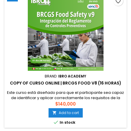
favorite_border
BRAND:
IBRO ACADEMY
COPY OF CURSO ONLINE | BRCGS FOOD V8 (16 HORAS)
Este curso está diseñado para que el participante sea capaz
de identificar y aplicar correctamente los requisitos de la
norma BRCGS Food Versión 8 en la producción de alimentos,
$140,000
todo esto bajo un sistema de calidad e inocuidad con
Add to cart

orientación preventiva, basado en los peligros y riesgos de
calidad e inocuidad alimentaria, fraude alimentario con

In stock
enfoque...