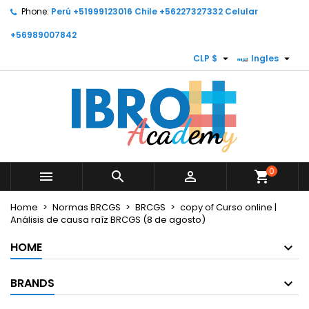
Phone:
Perú +51999123016 Chile +56227327332 Celular
×
×
×
My wishlists
Create wishlist
Sign in
+56989007842


CLP $
Ingles
Create new list
add_circle_outline
You need to be logged in to save products in your
Wishlist name
wishlist.
Cancel
Cancel
Sign in
Create wishlist
0



shopping_cart
Home
Normas BRCGS
BRCGS
copy of Curso online |
Análisis de causa raíz BRCGS (8 de agosto)
HOME
BRANDS