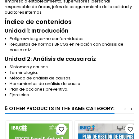
empresa o establecimiento; supervisores, personal
responsable de áreas, jefes de aseguramiento de la calidad y
auditores internos.
Índice de contenidos
Unidad 1: Introducción
Peligros-riesgos-no conformidades.
Requisitos de normas BRCGS en relación con análisis de
causa raíz.
Unidad 2: Análisis de causa raíz
Síntomas y causas.
Terminología.
Método de análisis de causas.
Herramientas de análisis de causa.
Plan de acciones preventivo.
Ejercicios.
5 OTHER PRODUCTS IN THE SAME CATEGORY:
<
>
favorite_border
favorite_border