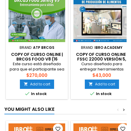
BRAND:
ATP BRCGS
BRAND:
IBRO ACADEMY
COPY OF CURSO ONLINE |
COPY OF CURSO ONLINE |
BRCGS FOOD V8 (16
FSSC 22000 VERSIÓN 5,
HORAS)
FUNDAMENTOS Y
Este curso está diseñado
Curso diseñado para
APLICACIÓN
para que el participante sea
entregar herramientas
capaz de identificar y aplicar
teórico-prácticas que
$270,000
$43,000
correctamente los requisitos
permitan que el participante
Add to cart
Add to cart


de la norma BRCGS Food
identifique y aplique los
Versión 8 en la producción
requisitos de la norma FSSC


In stock
In stock
de alimentos, todo esto bajo
22000 versión 4 en la
un sistema de calidad e
producción de alimentos.
inocuidad con orientación
Esto bajo un sistema de
YOU MIGHT ALSO LIKE
<
>
preventiva, basado en los
calidad e inocuidad con
peligros y riesgos de calidad
orientación preventiva
e inocuidad alimentaria,
basado en los peligros y
fraude alimentario con
riesgos de la calidad e
favorite_border
favorite_border