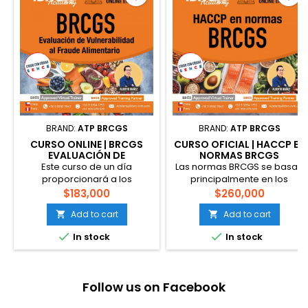
enfoque...
inocuidad alimentaria y
fraude alimentario,...
BRAND:
ATP BRCGS
BRAND:
ATP BRCGS
CURSO ONLINE | BRCGS
CURSO OFICIAL | HACCP EN
EVALUACIÓN DE
NORMAS BRCGS
VULNERABILIDAD AL
Este curso de un día
Las normas BRCGS se basan
FRAUDE ALIMENTARIO
proporcionará a los
principalmente en los
participantes una
principios del HACCP, por ello
$183,000
$260,000
comprensión profunda de la
comprender el HACCP desde
Add to cart
Add to cart


evaluación de vulnerabilidad
la perspectiva de las normas
para el fraude alimentario y
es fundamental para una


In stock
In stock
les permitirá utilizar técnicas
adecuada implementación
para identificar y mitigar
dentro de la gestión bajo
mejor los riesgos asociados
estándares BRCGS. Código
con las materias primas en la
SENCE: En proceso (Solo
Follow us on Facebook
cadena de suministro. Esto
Chile). Duración: 16 horas
es particularmente útil
Fechas: Próximamente.