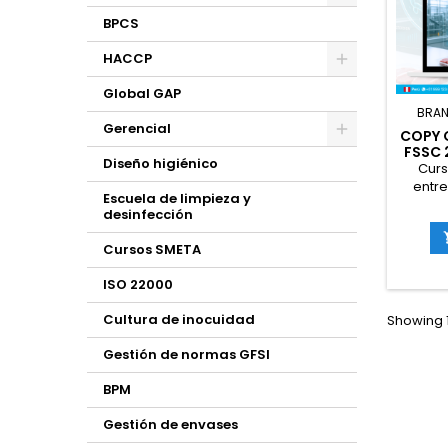
BPCS
HACCP
Global GAP
BRAN
Gerencial
COPY 
FSSC 
Diseño higiénico
FU
Curs
entr
Escuela de limpieza y
teór
desinfección
p
partic
Cursos SMETA
aplique
norma 
ISO 22000
4 en
alime
Cultura de inocuidad
Showing 1
sist
inocui
Gestión de normas GFSI
preven
pelig
BPM
cal
ali
Gestión de envases