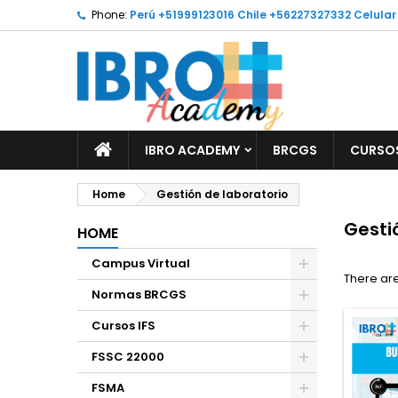
Phone:
Perú +51999123016 Chile +56227327332 Celula
M
(
C
S
add_circle_outline
((
Yo
Wi
IBRO ACADEMY
BRCGS
CURSOS
Home
Gestión de laboratorio
Gesti
HOME
Campus Virtual
There are
Normas BRCGS
Cursos IFS
FSSC 22000
FSMA