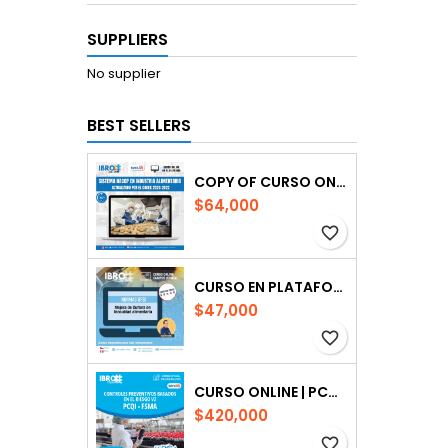
SUPPLIERS
No supplier
BEST SELLERS
COPY OF CURSO ONLINE | SISTEMA DE HACCP
$64,000
favorite_border
CURSO EN PLATAFORMA| PROGRAMA DE MEJORA DE CULTURA DE CALIDAD E INOCUIDAD ALIMENTARIA
$47,000
favorite_border
CURSO ONLINE | PCQI-FSMA: CONTROLES PREVENTIVOS
$420,000
favorite_border