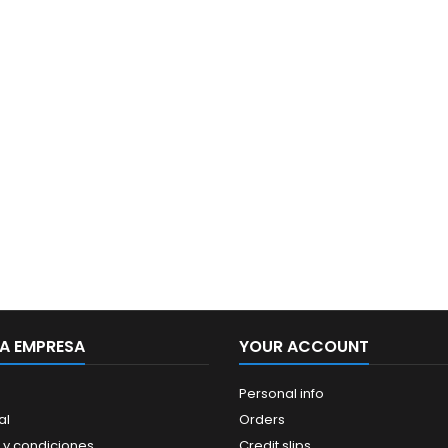
A EMPRESA
YOUR ACCOUNT
Personal info
al
Orders
 y condiciones
Credit slips