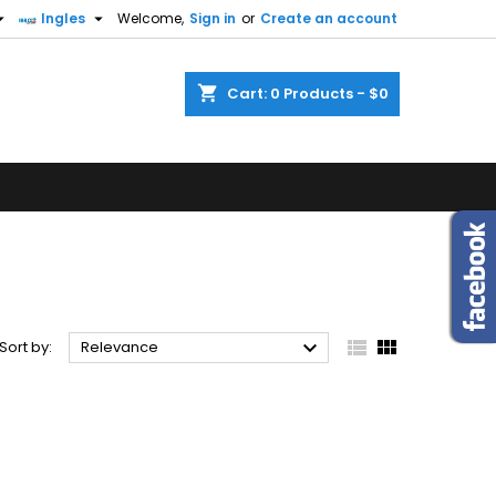


Ingles
Welcome,
Sign in
or
Create an account
×
×
×
×
shopping_cart
Cart:
0
Products - $0
)
n
t



Sort by:
Relevance