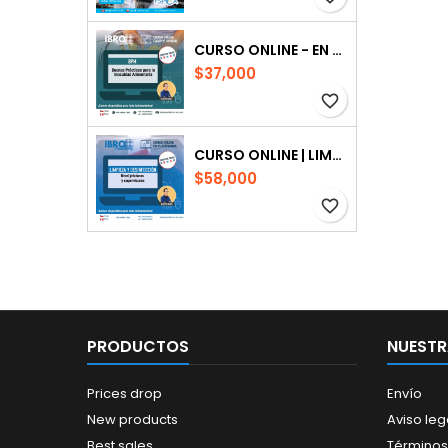
CURSO ONLINE - EN PLATAFORMA| BUENAS PRÁCTICAS PARA LA INOCUIDAD ALIMENTARIA
$37,000
favorite_border
CURSO ONLINE | LIMPIEZA Y DESINFECCIÓN NIVEL JEFATURAS Y SUPERVISORES
$58,000
favorite_border
PRODUCTOS
NUESTR
Prices drop
Envío
New products
Aviso leg
Best sales
Términos