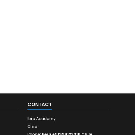
CONTACT
Ibro Academy
Chile
Phone:
Perú +51999123016 Chile