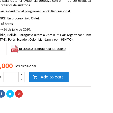
 para obtener evidencia objetiva con el fin de ser
evaluada
 criterios de auditoría.
o está dentro del programa BRCGS Professional.
NCE:
En proceso (Solo Chile).
16 horas
 y 26 de julio de 2020.
hile, Bolivia, Paraguay: 09am a 7pm (GMT-4); Argentina: 10am
T-3); Perú, Ecuador, Colombia: 8am a 6pm (GMT-5).
DESCARGA EL BROCHURE DE CURSO
,000
Tax excluded
Add to cart
y
