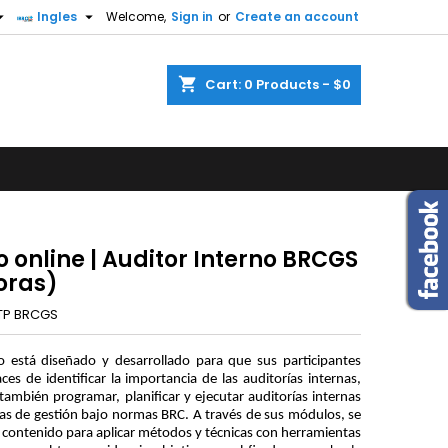


Ingles
Welcome,
Sign in
or
Create an account
×
×
×
shopping_cart
Cart:
0
Products - $0
n
t
 online | Auditor Interno BRCGS
oras)
TP BRCGS
o está diseñado y desarrollado para que sus participantes
ces de identificar la importancia de las auditorías internas,
también programar, planificar y ejecutar auditorías internas
as de gestión bajo normas BRC. A través de sus módulos, se
 contenido para aplicar métodos y técnicas con herramientas