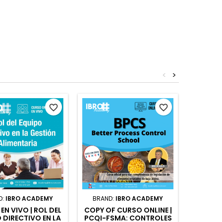
<
>
favorite_border
favorite_border
D:
IBRO ACADEMY
BRAND:
IBRO ACADEMY
BRAND
EN VIVO | ROL DEL
COPY OF CURSO ONLINE |
COPY OF
 DIRECTIVO EN LA
PCQI-FSMA: CONTROLES
SIST