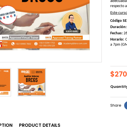
adecuadas
respecto a
Este curs
Código SE
Duración:
Fechas:
26
Horario:
C
a 7pm (GM
$270
Quantit
Share
PTION
PRODUCT DETAILS