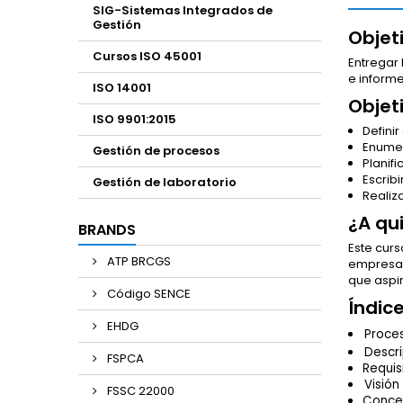
SIG-Sistemas Integrados de
Gestión
Objet
Cursos ISO 45001
Entregar 
e informe
ISO 14001
Objet
ISO 9901:2015
Definir
Enumer
Gestión de procesos
Planifi
Escribi
Gestión de laboratorio
Realiz
¿A qu
BRANDS
Este curs
ATP BRCGS
empresa/
que aspir
Código SENCE
Índic
EHDG
Proce
Descri
FSPCA
Requi
Visión
FSSC 22000
Concep