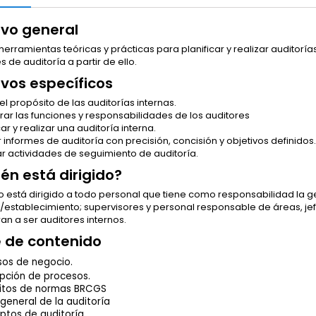
ivo general
herramientas teóricas y prácticas para planificar y realizar auditor
s de auditoría a partir de ello.
ivos específicos
 el propósito de las auditorías internas.
ar las funciones y responsabilidades de los auditores
car y realizar una auditoría interna.
r informes de auditoría con precisión, concisión y objetivos definidos.
ar actividades de seguimiento de auditoría.
ién está dirigido?
o está dirigido a todo personal que tiene como responsabilidad la g
establecimiento; supervisores y personal responsable de áreas, jef
an a ser auditores internos.
e de contenido
sos de negocio.
pción de procesos.
sitos de normas BRCGS
 general de la auditoría
tos de auditoría