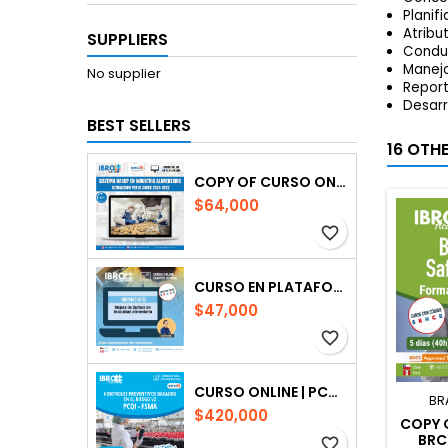
Planif
Atribu
SUPPLIERS
Conduc
Manejo
No supplier
Report
Desarr
BEST SELLERS
16 OTH
COPY OF CURSO ONLINE | SISTEMA DE HACCP
$64,000
favorite_border
CURSO EN PLATAFORMA| PROGRAMA DE MEJORA DE CULTURA DE CALIDAD E INOCUIDAD ALIMENTARIA
$47,000
favorite_border
CURSO ONLINE | PCQI-FSMA: CONTROLES PREVENTIVOS
BR
$420,000
COPY O
BRC
favorite_border