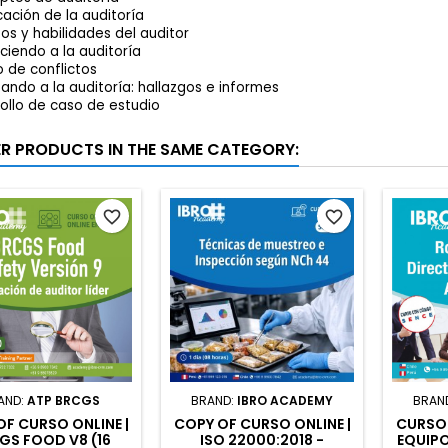
icación de la auditoría
tos y habilidades del auditor
iendo a la auditoría
 de conflictos
ando a la auditoría: hallazgos e informes
ollo de caso de estudio
ER PRODUCTS IN THE SAME CATEGORY:
favorite_border
favorite_border
AND:
ATP BRCGS
BRAND:
IBRO ACADEMY
BRAN
F CURSO ONLINE |
COPY OF CURSO ONLINE |
CURSO 
GS FOOD V8 (16
ISO 22000:2018 -
EQUIPO