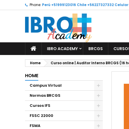
Phone:
Perú +51999123016 Chile +56227327332 Celula
M
C
S
add_circle_outline
Yo
Wi
IBRO ACADEMY
BRCGS
CURSOS
Home
Curso online | Auditor Interno BRCGS (16 h
HOME
Campus Virtual
Normas BRCGS
Cursos IFS
FSSC 22000
FSMA