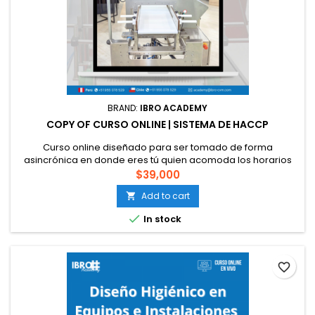
BRAND:
IBRO ACADEMY
COPY OF CURSO ONLINE | SISTEMA DE HACCP
Curso online diseñado para ser tomado de forma
asincrónica en donde eres tú quien acomoda los horarios
de estudio. Comienza tu capacitación desde la comodidad
$39,000
de tu hogar, la cual cuenta con recursos 24/7, pudiendo
Add to cart

ingresar a la plataforma y acceder a ellos todas las veces
que lo requieras. Dispones de un mes para completarlo.

In stock
Código SENCE: en proceso...
favorite_border