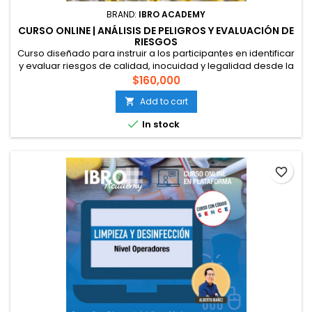
BRAND:
IBRO ACADEMY
CURSO ONLINE | ANÁLISIS DE PELIGROS Y EVALUACIÓN DE
RIESGOS
Curso diseñado para instruir a los participantes en identificar
y evaluar riesgos de calidad, inocuidad y legalidad desde la
perspectiva de las normas GFSI: BRC, IFS, FSSC 22000. Esto
$160,000
permitirá implementar eficazmente un sistema de gestión
Add to cart

de la calidad e inocuidad alimentaria en establecimientos
que lo requieran. Código SENCE: En proceso (Solo Chile)....

In stock
favorite_border