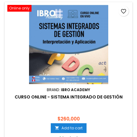
Online only
favorite_border
BRAND:
IBRO ACADEMY
CURSO ONLINE - SISTEMA INTEGRADO DE GESTIÓN
$260,000
Add to cart
