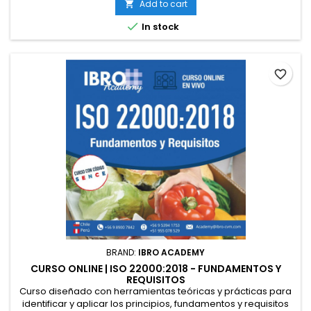
Add to cart

de gestión ambiental basado en ISO 14001:2015 con un
enfoque holístico. Código SENCE: En proceso (Chile)

In stock
Duración: 16...
favorite_border
BRAND:
IBRO ACADEMY
CURSO ONLINE | ISO 22000:2018 - FUNDAMENTOS Y
REQUISITOS
Curso diseñado con herramientas teóricas y prácticas para
identificar y aplicar los principios, fundamentos y requisitos