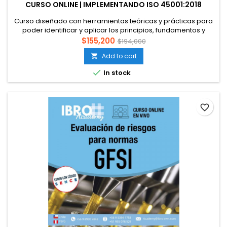
CURSO ONLINE | IMPLEMENTANDO ISO 45001:2018
Curso diseñado con herramientas teóricas y prácticas para
poder identificar y aplicar los principios, fundamentos y
requisitos de la norma ISO 45001:2018 mejorando el
$155,200
$194,000
desempeño del participante en seguridad, en los procesos
Add to cart

de producción de producto y de servicios. Con este curso
será posible ver un sistema de gestión de seguridad y salud

In stock
laboral basado...
favorite_border