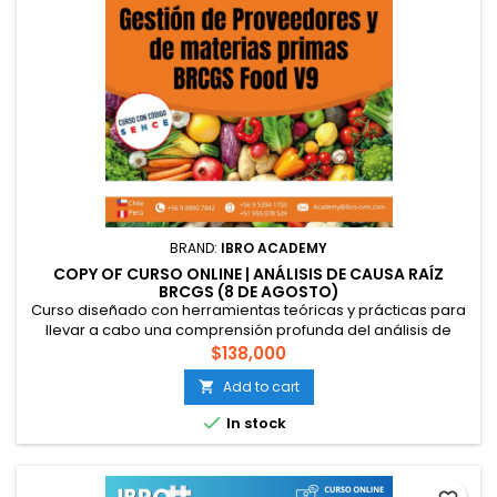
BRAND:
IBRO ACADEMY
COPY OF CURSO ONLINE | ANÁLISIS DE CAUSA RAÍZ
BRCGS (8 DE AGOSTO)
Curso diseñado con herramientas teóricas y prácticas para
llevar a cabo una comprensión profunda del análisis de
causa raíz (RCA), para conocer la importancia de este y
$138,000
poder realizarlo de manera competente. Esto es
Add to cart

especialmente útil cuando se implementan los requisitos en
los Estándares Globales de BRCGS, los cuales solicitan que

In stock
se implementen acciones...