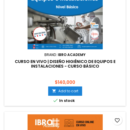
BRAND:
IBRO ACADEMY
CURSO EN VIVO | DISEÑO HIGIÉNICO DE EQUIPOS E
INSTALACIONES - CURSO BÁSICO
$140,000
Add to cart


In stock
favorite_border