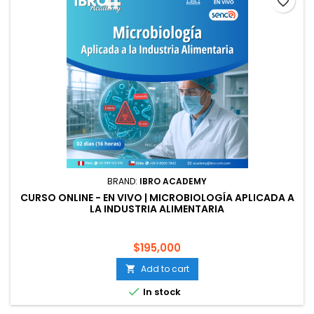
favorite_border
BRAND:
IBRO ACADEMY
CURSO ONLINE - EN VIVO | MICROBIOLOGÍA APLICADA A
LA INDUSTRIA ALIMENTARIA
$195,000
Add to cart


In stock