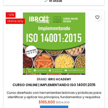

In stock
-10%
favorite_border
Online only
BRAND:
IBRO ACADEMY
CURSO ONLINE | IMPLEMENTANDO ISO 14001:2015
Curso diseñado con herramientas teóricas y prácticas para
identificar y aplicar los principios, fundamentos y requisitos
de la norma ISO 14001:2015 en los procesos de producción
$165,600
$184,000
de productos y servicios. Los participantes verán un sistema