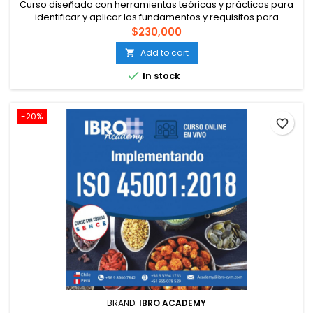
Curso diseñado con herramientas teóricas y prácticas para
identificar y aplicar los fundamentos y requisitos para
realizar auditorías del Comercio Ético-SEDEX en la gestión de
$230,000
las organizaciones que tienen enfoque de mejorar su
Add to cart

desempeño social, laboral, legal y ambiental. Todo bajo un
enfoque integrado de gestión y del desempeño de los

In stock
procesos. Código...
-20%
favorite_border
BRAND:
IBRO ACADEMY