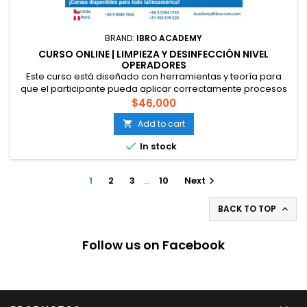
BRAND:
IBRO ACADEMY
CURSO ONLINE | LIMPIEZA Y DESINFECCIÓN NIVEL
OPERADORES
Este curso está diseñado con herramientas y teoría para
que el participante pueda aplicar correctamente procesos
de limpieza y sanitización de superficies. Está enfocado
$46,000
específicamente a entidades que se encargan de la
Add to cart

producción de alimentos, procesos de suma importancia a
la hora de validar nuestros establecimientos o empresas y

In stock
entregar confianza a...
1
2
3
…
10
Next

BACK TO TOP

Follow us on Facebook