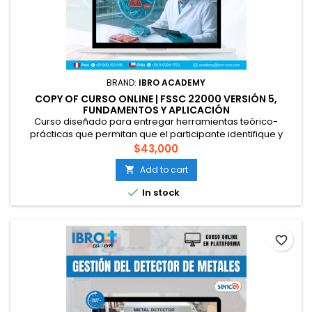
BRAND:
IBRO ACADEMY
COPY OF CURSO ONLINE | FSSC 22000 VERSIÓN 5,
FUNDAMENTOS Y APLICACIÓN
Curso diseñado para entregar herramientas teórico-
prácticas que permitan que el participante identifique y
aplique los requisitos de la norma FSSC 22000 versión 4 en la
$43,000
producción de alimentos. Esto bajo un sistema de calidad e
Add to cart

inocuidad con orientación preventiva basado en los peligros
y riesgos de la calidad e inocuidad alimentaria y fraude

In stock
alimentario,...
favorite_border