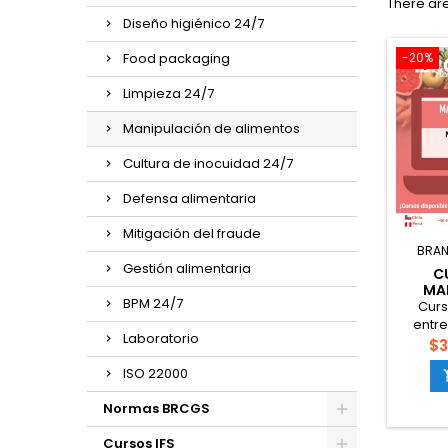
There are
Diseño higiénico 24/7
Food packaging
-20%
Limpieza 24/7
Manipulación de alimentos
Cultura de inocuidad 24/7
Defensa alimentaria
Mitigación del fraude
BRAN
Gestión alimentaria
C
MA
BPM 24/7
AL
Curs
entr
Laboratorio
comple
$3
práctic
ISO 22000
manipu
como
Normas BRCGS
indu
ref
Cursos IFS