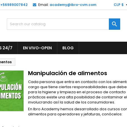
r +56989007842
Email:
academy@ibro-cvm.com
CLP $
y wishlists
(modalTitle))
reate wishlist
ign in

Create new list
confirmMessage))
u need to be logged in to save products in your wishlist.
shlist name
 24/7
EN VIVO-OPEN
BLOG
((cancelText))
((modalDeleteText)
Cancel
Sign i
mentos
Cancel
Create wishlis
Manipulación de alimentos
Cada persona que entra en contacto con los aliment
cargo que tiene ciertas responsabilidades que debe
para la higiene y limpieza en el proceso de contacto 
prácticas existe una alta posibilidad de contaminar el
involucrando así la salud de los consumidores.
En Ibro Academy hemos desarrollado dos cursos co
alimentos para operadores y jefaturas, conócelos: