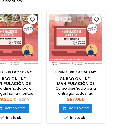
 2 products.
favorite_border
favorite_border
D:
IBRO ACADEMY
BRAND:
IBRO ACADEMY
URSO ONLINE |
CURSO ONLINE |
NIPULACIÓN DE
MANIPULACIÓN DE
IMENTOS NIVEL
ALIMENTOS NIVEL
o diseñado para
Curso diseñado para
OPERADORES
JEFATURAS
egar herramientas
entregar todas las
tas de contenido y
herramientas teóricas y
9,200
$57,000
$49,000
a para aplicar en la
prácticas necesarias para
Add to cart
Add to cart


lación de alimentos
administrar o supervisar
 operador de la
procesos de manipulación


In stock
In stock
stria alimentaria,
de alimentos en la industria
orzando buenas
alimentaria. Recuerda: al no