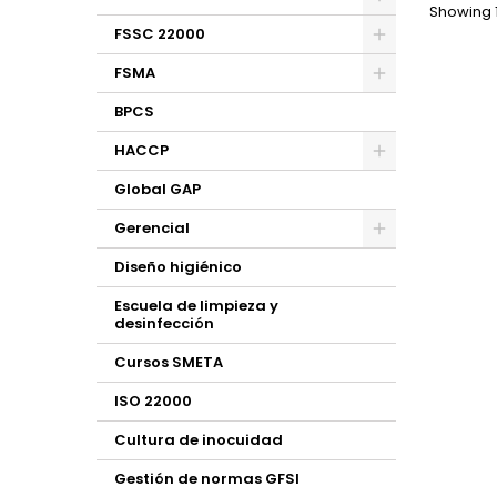
prác
Showing 1
limpie
FSSC 22000
import
man
FSMA
aliment
En pr
BPCS
Duraci
HACCP
Global GAP
Gerencial
Diseño higiénico
Escuela de limpieza y
desinfección
Cursos SMETA
ISO 22000
Cultura de inocuidad
Gestión de normas GFSI