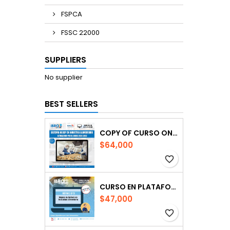
FSPCA
FSSC 22000
SUPPLIERS
No supplier
BEST SELLERS
COPY OF CURSO ONLINE | SISTEMA DE HACCP
$64,000
favorite_border
CURSO EN PLATAFORMA| PROGRAMA DE MEJORA DE CULTURA DE CALIDAD E INOCUIDAD ALIMENTARIA
$47,000
favorite_border