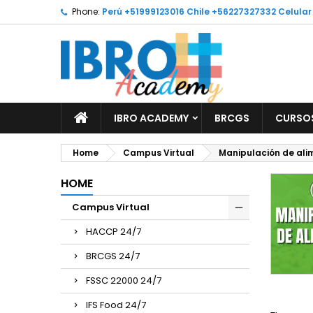
Phone:
Perú +51999123016 Chile +56227327332 Celula
M
(
C
S
add_circle_outline
((
Yo
Wi
IBRO ACADEMY
BRCGS
CURSOS
Home
Campus Virtual
Manipulación de ali
HOME
Campus Virtual
HACCP 24/7
BRCGS 24/7
FSSC 22000 24/7
IFS Food 24/7