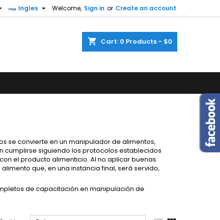


Ingles
Welcome,
Sign in
or
Create an account
×
×
×
×
shopping_cart
Cart:
0
Products - $0
)
n
t
os se convierte en un manipulador de alimentos,
n cumplirse siguiendo los protocolos establecidos
con el producto alimenticio. Al no aplicar buenas
 alimento que, en una instancia final, será servido,
mpletos de capacitación en manipulación de