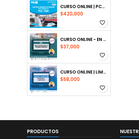
CURSO ONLINE | PCQI-FSMA: CONTROLES PREVENTIVOS
$420,000
favorite_border
CURSO ONLINE - EN PLATAFORMA| BUENAS PRÁCTICAS PARA LA INOCUIDAD ALIMENTARIA
$37,000
favorite_border
CURSO ONLINE | LIMPIEZA Y DESINFECCIÓN NIVEL JEFATURAS Y SUPERVISORES
$58,000
favorite_border
PRODUCTOS
NUESTR